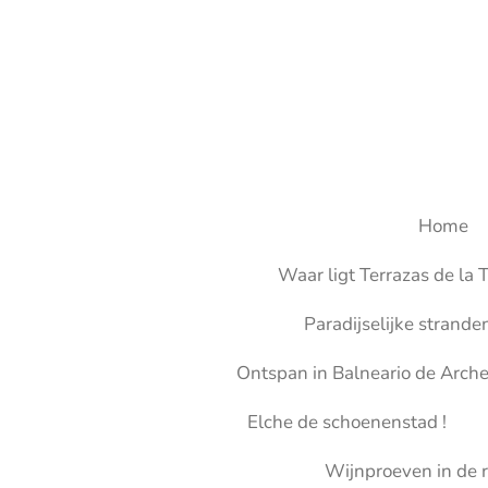
Ga
direct
naar
de
hoofdinhoud
Home
Waar ligt Terrazas de la T
Paradijselijke strande
Ontspan in Balneario de Arch
Elche de schoenenstad !
Wijnproeven in de r