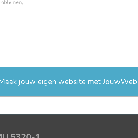
problemen,
Maak jouw eigen website met
JouwWeb
.MU.5320-1