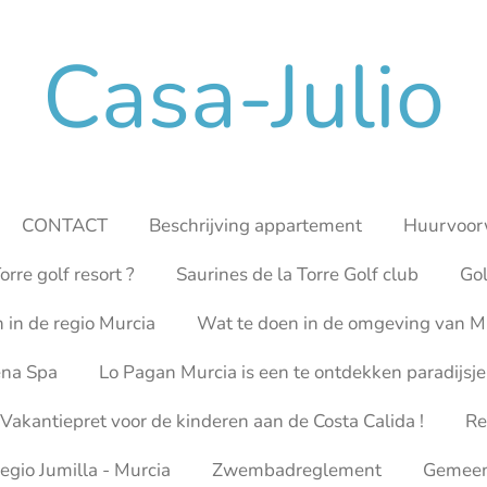
Casa-Julio
CONTACT
Beschrijving appartement
Huurvoor
orre golf resort ?
Saurines de la Torre Golf club
Gol
n in de regio Murcia
Wat te doen in de omgeving van Mu
ena Spa
Lo Pagan Murcia is een te ontdekken paradijsje
Vakantiepret voor de kinderen aan de Costa Calida !
Re
egio Jumilla - Murcia
Zwembadreglement
Gemeens