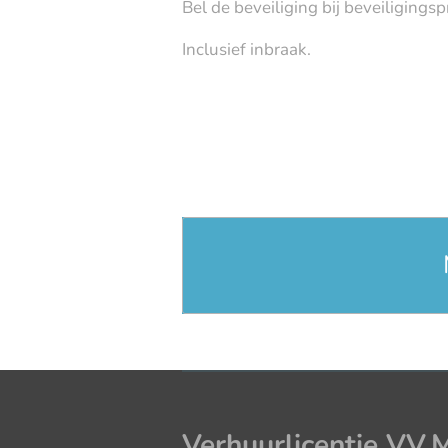
Bel de beveiliging bij beveiligings
Inclusief inbraak.
Verhuurlicentie VV