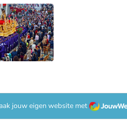
JouwWeb
aak jouw eigen website met