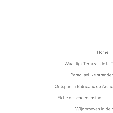
Ga
direct
naar
de
hoofdinhoud
Home
Waar ligt Terrazas de la T
Paradijselijke strande
Ontspan in Balneario de Arch
Elche de schoenenstad !
Wijnproeven in de r