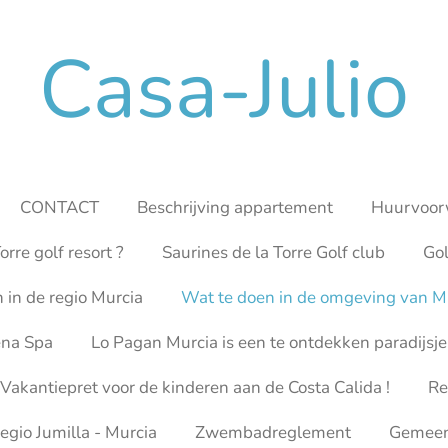
Casa-Julio
CONTACT
Beschrijving appartement
Huurvoor
orre golf resort ?
Saurines de la Torre Golf club
Gol
n in de regio Murcia
Wat te doen in de omgeving van Mu
ena Spa
Lo Pagan Murcia is een te ontdekken paradijsje
Vakantiepret voor de kinderen aan de Costa Calida !
Re
egio Jumilla - Murcia
Zwembadreglement
Gemeens