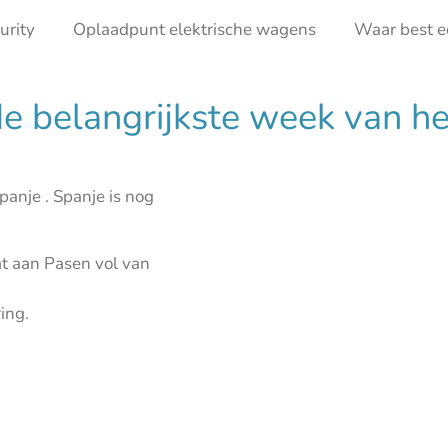
urity
Oplaadpunt elektrische wagens
Waar best e
 belangrijkste week van het
anje . Spanje is nog
at aan Pasen vol van
ring.