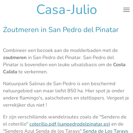
Casa-Julio
Ga
direct
naar
Zoutmeren in San Pedro del Pinatar
de
hoofdinhoud
Combineer een bezoek aan de modderbaden met de
zoutmeren
in San Pedro del Pinatar. San Pedro del
Pinatar is bovendien een leuke uitvalsbasis om de
Costa
Calida
te verkennen.
Natuurpark Salinas de San Pedro is een beschermd
natuurgebied van maar liefst 850 ha. Hier spot je onder
andere flamingo's, aalscholvers en steltlopers. Vergeet je
verrekijker dus niet !
Er zijn verschillende wandelroutes zoals de "Sendero de
el coterillo"
coterillo.pdf (sanpedrodelpinatar.es)
en de
"Sendero Azul Senda de los Tarays"
Senda de Los Tarays